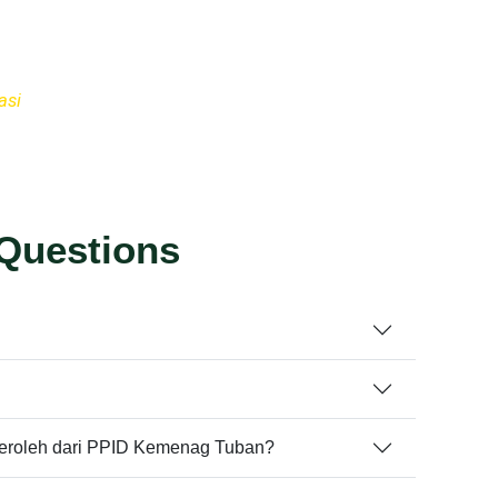
asi
menuju pemerintahan yang bersih, transparan,
Questions
 peroleh dari PPID Kemenag Tuban?