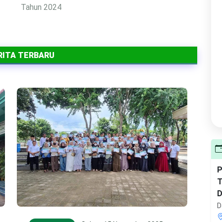
RITA TERBARU
P
T
D
D