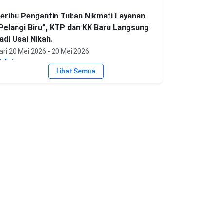
eribu Pengantin Tuban Nikmati Layanan
Pelangi Biru”, KTP dan KK Baru Langsung
adi Usai Nikah.
ari 20 Mei 2026 - 20 Mei 2026
Tuban
Lihat Semua
anwil Kemenag Jatim Gandeng Kejati
awal Proyek APBN di Kemenag Tuban,
akta Integritas Diteken untuk Cegah
orupsi
ari 19 Mei 2026 - 19 Mei 2026
Tuban
elatihan Public Speaking Bagi Petugas
elayanan Terpadu Satu Pintu (PTSP)
ari 13 November 2025 - 13 November 2025
Aula PLHUT Kemenag Tuban