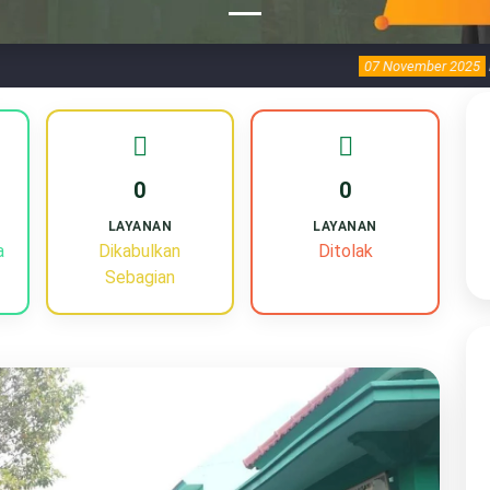
07 November 2025
Peringatan Har
0
0
LAYANAN
LAYANAN
a
Dikabulkan
Ditolak
Sebagian