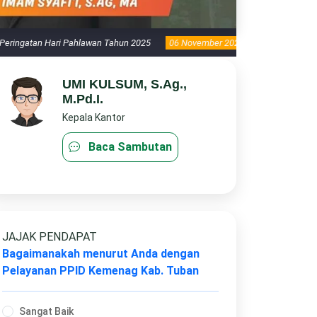
i Pahlawan Tahun 2025
06 November 2025
Hari Libur Nasional dan Cuti Be
UMI KULSUM, S.Ag.,
M.Pd.I.
Kepala Kantor
Baca Sambutan
JAJAK PENDAPAT
Bagaimanakah menurut Anda dengan
BERITA DINAS
Pelayanan PPID Kemenag Kab. Tuban
Sangat Baik