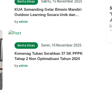
Sabtu, 15 November 2025
Berita Dinas
S
KUA Semanding Gelar Binwin Mandiri
“
Outdoor Learning Secara Unik dan
J
Inovatif, Pertama di Jawa Timur
by
admin
D
K
Senin, 10 November 2025
Berita Dinas
K
Kemenag Tuban Serahkan 37 SK PPPK
P
Tahap 2 Non Optimalisasi Tahun 2024
K
by
admin
D
P
P
D