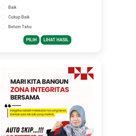
Baik
Cukup Baik
Belum Tahu
PILIH
LIHAT HASIL
N Kemenag Tuban Ikuti Pelatihan Public Spe
cara Daring