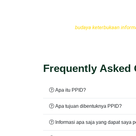
PPID Kemenag Kab. Tuban
“Membangun
budaya keterbukaan inform
dan terpercaya.
Frequently Asked
Apa itu PPID?
Apa tujuan dibentuknya PPID?
Informasi apa saja yang dapat saya